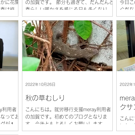
やかに花開
の加賀です。 節分も過ぎて、だんだんと
今日こ
 春は終わ
春らしい暖かさを感じる日も多くなりま
ぐだな
節です
した。私がmerayに通い始めたのも昨年
連の事
います。
の春で、この１年間とても充実した日々
おりま
入！』と書
を過ごすことができたと感じていま
月、私
ら実習と
す。...
合わせ
とにな
2022年10月26日
2022年
秋の草むしり
me
クサ
y利用者
こんにちは。就労移行支援meray利用者
くなってお
の加賀です。初めてのブログとなりま
こんに
ログが１ヵ
す。今後ともよろしくお願いします。 先
いも・
、実はそ
月まで30度を超える日も多かったのです
の、抹