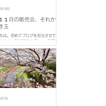
1月15日
１１月の販売会、それか
き玉
ちは。初めてブログを担当させて
きます、就労移行支援meray利用
吹と申します。どうぞよろしくお
たします。 通所を始めてから早い
半年以上が経ちました。年々時の
早く感じているので、きっと１年
という間でしょう。当初は不安と
強く表れて...
4月7日