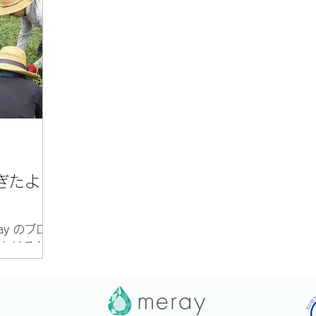
実習面談
が、あっという間に長袖が必要な季節に
たまの
は就職期と
なってきました。 秋らしい日も多くなる
なって
いこうと
中、merayの周りの草むしりを行いまし
週１回
た。今年の...
いうワ
務訓練
ぎたよ
y のブロ
今年はそん
、今月か
 火曜日と
月１日の
。再開初