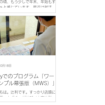
の頃、もう少しで年末、年始もす
ぁと感じています。最近は就活関
が多く慌ただしい時間を過ごして
した。 ミレイに通って早１年３ヶ
の場合はその前も通っていたので
て2年ほどお世話になっていたこ
ります。スタッ...
10月18日
rayでのプログラム「ワー
ンプル幕張版（MWS）」
ちは。辻利です。すっかり店頭に
栗・カボチャが並び（本家辻利
茶の商品も見かけるこの頃です）