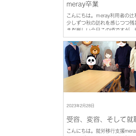
meray卒業
こんにちは。ｍeray利用者の
少しずつ秋の訪れを感じつつ残
まだ厳しい今日この頃ですが、
調など崩していないでしょうか
私辻利は通い始めてから約２年
決まり、もう少しで卒業するこ
ました。...
2023年2月28日
受容、変容、そして就
こんにちは。就労移行支援mera