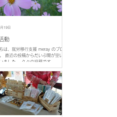
6月19日
活動
ちは、就労移行支援 meray のブロ
。 直近の投稿からだいぶ間が空い
いました。 久々の投稿です。 こ
稿のなかった間、どうなっていた
うと、もちろんどうなってもいま
 スキルアップをされている方は着
キルを上げ、就職活動中の方は
果...