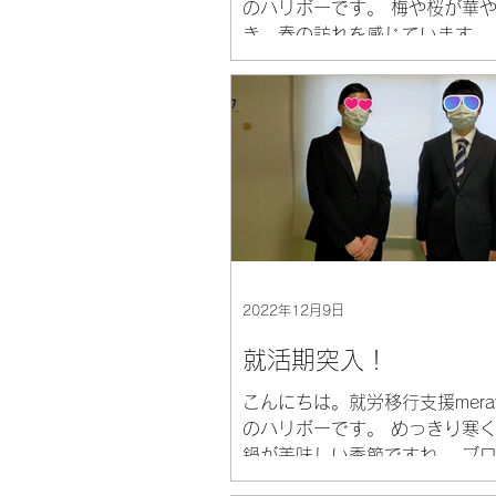
のハリボーです。 梅や桜が華
き、春の訪れを感じています。
りと始まり、出会いと別れの季
が、実は私もその節目を迎えて
昨年12月の記事で『就活期突
いたばかりなのですが、あれか
最終面接を経...
2022年12月9日
就活期突入！
こんにちは。就労移行支援mera
のハリボーです。 めっきり寒
鍋が美味しい季節ですね。 ブ
月と少し空いてしまいましたが