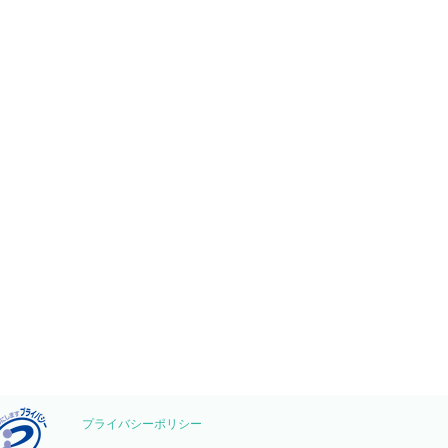
秋晴れに涼しさを感じる日が多く
きました。 さて、今日はミレイで
行われている「MWS」(ムース)と
ークサンプル幕張版という模擬事
の紹介をした...
プライバシーポリシー