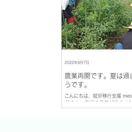
の間、私は初めての“職場体験
会”に行っておりました！ 今回
面談会についてざっくり書いて
思います。...
2022年9月7日
農業再開です。夏は過
うです。
こんにちは、就労移行支援 mera
グです。 酷暑の季節が過ぎ（
なでもなかったみたいですが）
らまた農業が再開されました。
木曜日に作業しているので、９
木曜日からの再開となりました