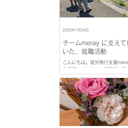
2025年7月24日
チームmeray に支え
いた、就職活動
こんにちは。就労移行支援mera
の麻婆と申します。毎日暑い日
いますが、皆さまいかがお過ご
うか。私は先日、冷たい蕎麦を
食べました。冷たい蕎麦や素麺
中華が美味しい季節になってき
さんも是非食べてみて下さい。..