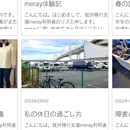
meray体験記
春の
辻利です。
こんにちは。はじめまして、就労移行支
こんに
暑がまだ
援meray利用者のリズと申します。
年半の
皆様は体
merayに通い始めて２ヶ月近くになりま
年通わ
？ 実は、
す。 梅雨入りし、じめじめとした空気
ても良
で就職が
が肌にまとわりつき不快指数の高い季節
せてい
とになり
となりました。そんな中でも街を歩いて
桜もす
いると、あちこちの家々に、あじさいの
おりま
花が咲いていて...
者さんが
2023年2月6日
2022年
職
私の休日の過ごし方
障害
y利用者
こんにちは。就労移行支援meray利用者
こんに