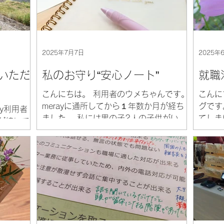
2025年7月7日
2025年
ていただ
私のお守り“安心ノート”
就職
こんにちは。 利用者のウメちゃんです。
こんに
merayに通所してから１年数か月が経ち
グです
y利用者
ました。 私には男の子2人の子供がい
てしま
が続いて
て、保育園に送り出してからmerayに通
の、投
しでしょ
っています。 この季節は湿気と暑さで、
かとい
美味しく
毎日が修行のようです。 今朝も、可愛く
せん。
、冷やし
も血気盛んな子ザルたちを追いかけまわ
実にス
たので皆
して汗...
様々な結
.