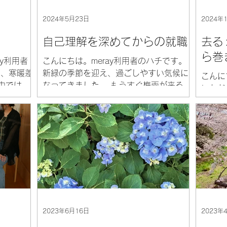
2024年5月23日
2024年
自己理解を深めてからの就職
去る
ら巻
y利用者
こんにちは。meray利用者のハチです。
、寒暖差
新緑の季節を迎え、過ごしやすい気候に
こんに
中では、
なってきました。 もうすぐ梅雨が来ると
いただ
りが漂
考えると少し覚悟が必要ですが、今の季
者の山
来ます。
節を楽しみたいと思います。 さて、私は
願いい
なので、
通所し始めてから約1年半で就職が決ま
もので
り、もうすぐで卒業することになりまし
経過を
た。...
はあっ
緊張が
2023年6月16日
2023年