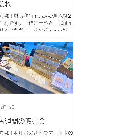
訪れ
ちは！就労移行merayに通い約２
辻利です。正確に言うと、以前１
せていただき、その後merayがと
かったので、また再度１年半通わ
ただいております。 さて、この頃
でに葉桜になり、温暖化を感じて
すが、最近はmerayに新しい利用
...
12月13日
者週間の販売会
ちは！利用者の辻利です。師走の