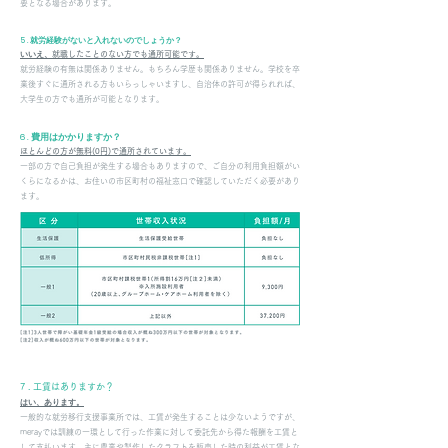
要となる場合があります。
5 . 就労経験がないと入れないのでしょうか？
いいえ、
就職したことのない方でも通所可能です。
就労経験の有無は関係ありません。もちろん学歴も関係ありません。学校を卒
業後すぐに通所される方もいらっしゃいますし、自治体の許可が得られれば、
大学生の方でも通所が可能となります。
6 . 費用はかかります
か？
ほとんどの方が無料(0円)で通所されています。
一部の方で自己負担が発生する場合もありますので、ご自分の利用負担額がい
くらになるかは、お住いの市区町村の福祉窓口で確認していただく必要があり
ます。
7 . 工賃はありま
す
か？
はい、あります。
一般的な就労移行支援事業所では、工賃が発生することは少ないようですが、
merayでは訓練の一環として行った作業に対して委託先から得た報酬を工賃と
して支払います。主に農業や製作したクラフトを販売した時の利益が工賃とな