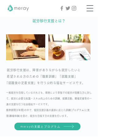
就労移行支援とは？
就労移行支援は、障害がありながらも就労したいと
希望される方のための「職業訓練」「就職支援」
「就職後の定着支援」を行う公的な福祉サービスです。
一般就労を目指しているけれども、障害により単独での就労が困難な方に対し
て、就労に必要な知識・スキル向上のための訓練、就職活動、職場定着等の一
連の支援を行う社会福祉サービスです。
標準期間(2年間)の中で、個別支援計画の進捗に応じた訓練(プログラム)と実
習(職場体験)を受け、就労を目指す方の支援を行います。
merayの支援とプログラム