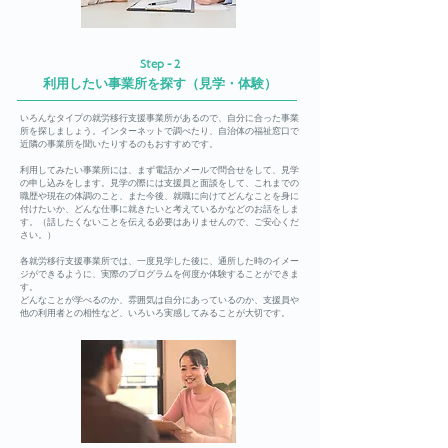
Step - 2
利用したい事業所を探す（見学・体験）
いろんなタイプの就労移行支援事業所があるので、自分に合った事業
所を探しましょう。インターネットで調べたり、自治体の福祉窓口で
近隣の事業所を聞いたりするのもおすすめです。
利用してみたい事業所には、まず電話かメールで問合せをして、見学
の申し込みをします。見学の際には支援員と面談をして、これまでの
職歴や現在の体調のこと、また今後、就職に向けてどんなことを身に
付けたいか、どんな仕事に就きたいと考えているかなどのお話をしま
す。（話したくないことを伝える必要はありませんので、ご安心くだ
さい。）
各就労移行支援事業所では、一度見学した後に、通所した時のイメー
ジができるように、実際のプログラムを何度か体験することができま
す。
どんなことが学べるのか、雰囲気は自分にあっているのか、支援員や
他の利用者との相性など、いろいろ実感してみることが大切です。