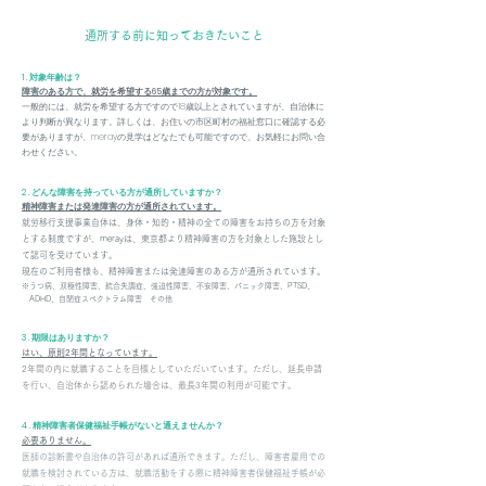
通所する前に知っておきたいこと
1 . 対象年齢は？
障害のある方で、就労を希望する65歳までの方が対象です。
一般的には、就労を希望する方ですので18歳以上とされていますが、自治体に
より判断が異なります。詳しくは、お住いの市区町村の福祉窓口に確認する必
要がありますが、merayの見学はどなたでも可能ですので、お気軽にお問い合
わせください。
2 . どんな障害を持っている方が通所していますか？
精神障害または発達障害の方が通所されています。
就労移行支援事業自体は、身体・知的・精神の全ての障害をお持ちの方を対象
とする制度ですが、merayは、東京都より精神障害の方を対象とした施設とし
て認可を受けています。
現在のご利用者様も、精神障害または発達障害のある方が通所されています。
※うつ病、双極性障害、統合失調症、強迫性障害、不安障害、パニック障害、PTSD、
ADHD、自閉症スペクトラム障害 その他
3 . 期限はありますか？
はい、原則2年間となっています。
2年間の内に就職することを目標としていただいています。ただし、延長申請
を行い、自治体から認められた場合は、最長3年間の利用が可能です。
4 . 精神障害者保健福祉手帳がないと通えませんか？
必要ありません。
医師の診断書や自治体の許可があれば通所できます。ただし、障害者雇用での
就職を検討されている方は、就職活動をする際に精神障害者保健福祉手帳が必