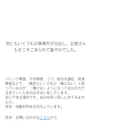
他にもいくつもの事業所が出店し、お客さん
もそこそこ来られて賑やかでした。
パニック障害、不安障害、うつ、統合失調症、発達
障害などで、「働きたい」けれど「働けない」と困
っている方が、「働ける」ようになって自分の力で
生きていくためのお手伝いをしています。
安心できる場所です。自分を取り戻しにきてみませ
んか。
見学・体験利用をお待ちしています。
見学・お問い合わせは
こちら
から
「me（私に）ray（光）はある」