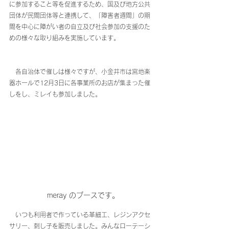
に参加すること等を促進するため、国及び地方公共
団体が民間団体等と連携して、「障害者週間」の期
間を中心に障がい者の自立及び社会参加の支援のた
めの様々な取り組みを実施しています。
　各自治体で催しは様々ですが、小金井市は宮地楽
器ホールで12月3日に各事業所のお店が集まった催
しをし、ミレイも参加しました。
 meray のブースです。
　いつも利用者で作っている革細工、レジンアクセ
サリー、刺し子を販売しました。みんなローテーシ