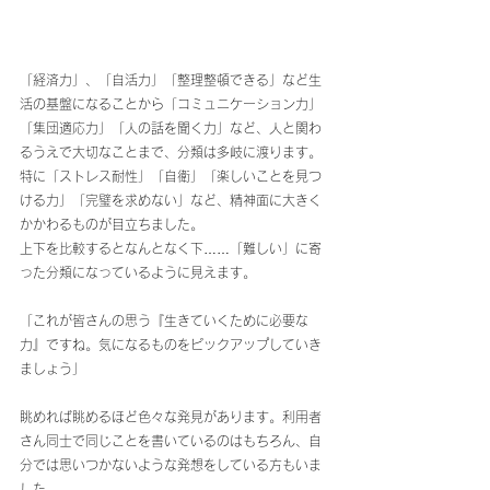
「経済力」、「自活力」「整理整頓できる」など生
活の基盤になることから「コミュニケーション力」
「集団適応力」「人の話を聞く力」など、人と関わ
るうえで大切なことまで、分類は多岐に渡ります。
特に「ストレス耐性」「自衛」「楽しいことを見つ
ける力」「完璧を求めない」など、精神面に大きく
かかわるものが目立ちました。
上下を比較するとなんとなく下……「難しい」に寄
った分類になっているように見えます。
「これが皆さんの思う『生きていくために必要な
力』ですね。気になるものをピックアップしていき
ましょう」
眺めれば眺めるほど色々な発見があります。利用者
さん同士で同じことを書いているのはもちろん、自
分では思いつかないような発想をしている方もいま
した。