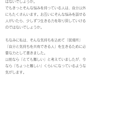
はないでしょうか。
でもきっとそんな悩みを持っている人は、自分以外
にもたくさんいます。お互いにそんな悩みを話せる
人がいたら、少しずつ生きる力を取り戻していける
のではないでしょうか。
ちなみに私は、そんな気持ちを込めて「居場所」
「自分と気持ちを共有できる人」を生きるために必
要な力として書きました。
以前なら「とても難しい」と考えていましたが、今
なら「ちょっと難しい」くらいになっているような
気がします。
パニック障害、不安障害、うつ、統合失調症、発達
障害などで、「働きたい」けれど「働けない」と困
っている方が、「働ける」ようになって自分の力で
生きていくためのお手伝いをしています。