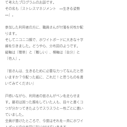
て考えたプログラムのお話です。
その名も「ストレスマネジメント　―生きる姿勢
―」。
参加した利用者の方に、職員さんが付箋を何枚か配
ります。
そしてニコニコ顔で、ホワイトボードに大きな十字
線を引きました。どうやら、分布図のようです。
縦軸は「簡単」と「難しい」、横軸は「自分」と
「他人」。
「皆さんは、生きるために必要な力ってなんだと思
いますか？今配った紙に、これだ！と思うものを書
いてみてください」
戸惑いながら、利用者の皆さんがペンを走らせま
す。最初は困った顔をしていた人も、段々と書くコ
ツが分かってきたようでスラスラと一枚ごとに書い
ていました。
全員が書けたところで、今度はそれを一斉にホワイ