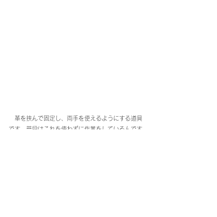
　革を挟んで固定し、両手を使えるようにする道具
です。普段はこれを使わずに作業をしているんです
が、これを使うと両手が空くのでとてもやりやすく
なります。鉛筆キャップを作っているところです
ね。
　作業の準備に時間がかかったり、作り始めると縫
い終わるところまでやらないと針が付きっぱなしに
なって危なかったりするのでなかなか出番のない革