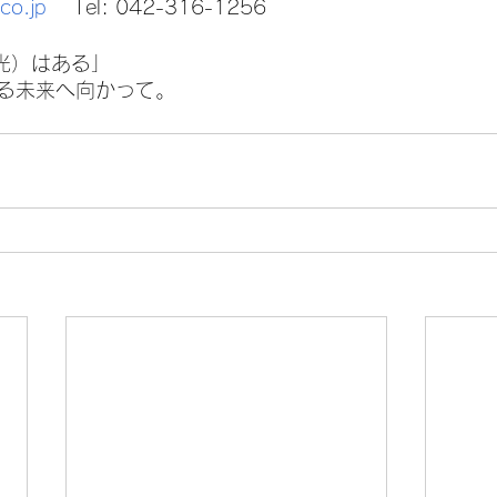
co.jp
 　Tel: 042-316-1256
（光）はある」
る未来へ向かって。