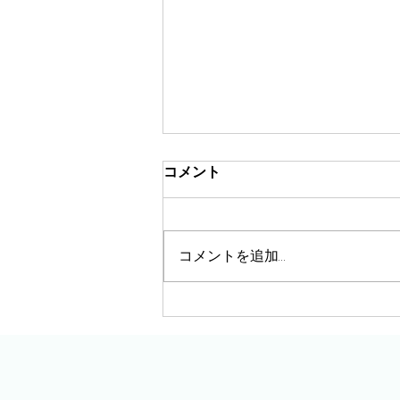
コメント
コメントを追加…
チームmeray に支えていただ
いた、就職活動