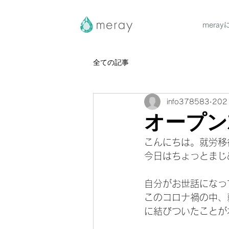
mera
全ての記事
info378583
20
オープン
こんにちは。就労移行
今日はちょっとまじ
自分がお世話になっ
このコロナ禍の中、
に結びついたことが