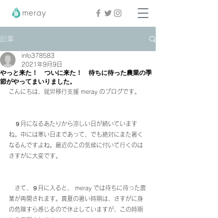
記事
info378583
2021年9月9日
やっと来た！ ついに来た！ 待ちに待った農業の季
節がやってまいりました。
こんにちは、就労移行支援 meray のブログです。
　９月になるあたりから涼しい日が続いています
ね。中には寒い日まであって、でも絶対にまた暑く
なるんですよね。最近のこの気候に付いて行くのは
さすがに大変です。
　さて、９月に入ると、 meray では待ちに待った農
業が再開されます。真夏の暑い時期は、さすがに身
の危険すら感じるので休止していますが、この時期