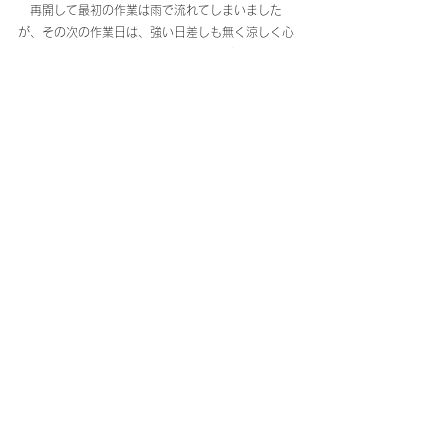
　再開して最初の作業は雨で流れてしまいました
が、その次の作業日は、強い日差しも無く涼しく心
地よく、とても穏やかに作業することが出来まし
た。
　そして、今回から新たに参加される方も、とって
も良いスタートダッシュを切ることが出来ました。
色々に感謝です。
　作業の合間のお茶タイムも再開し、またしばらく
の間、土や緑に触れながら楽しく農作業をしていけ
そうです。