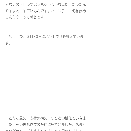
ゃないの？」って思っちゃうような見た目だったん
ですよね。すごいもんです。ハーブティー何杯飲め
るんだ？　って感じです。
　もう一つ、３月30日にハヤトウリを植えていま
す。
　こんな風に、支柱の横に一つひとつ植えていきま
した。その後も作業のたびに見ていましたがあまり
変化が無く、「大丈夫なの？」って思ったりしてい